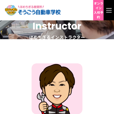
オンラ
イン
入校予
約
Instructor
お知らせ
ほめちぎるインストラクター
オンライン入校予約
ほめて伸ばす
ほめて伸ばす理由
ほめちぎるインスト
ほめられた先輩たち
ほめて伸ばす理由
ラクター
ほめちぎるインストラクター
入校案内
ほめられた先輩たち
車種・料金
二輪車教習