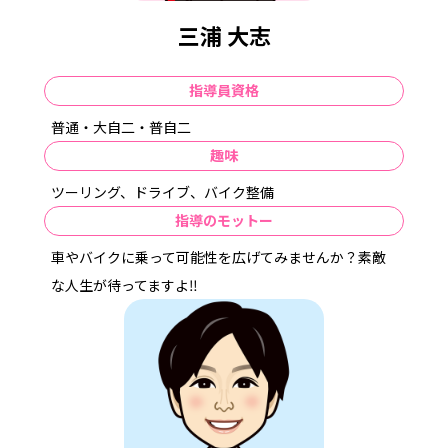
学校・設備紹介
三浦 大志
在学生の方へ
指導員資格
オンライン技能教習登録・確認
普通・大自二・普自二
オンライン学科教習 受講方法
送迎バス
趣味
対面学科教習について
LINE WORKS（ラインワークス）ご利用方法
ツーリング、ドライブ、バイク整備
再会教室
インターネット学科効果測定
指導のモットー
お友達ご紹介制度
車やバイクに乗って可能性を広げてみませんか？素敵
な人生が待ってますよ‼
各種講習・研修
資料請求・お問い合わせ
よくある質問